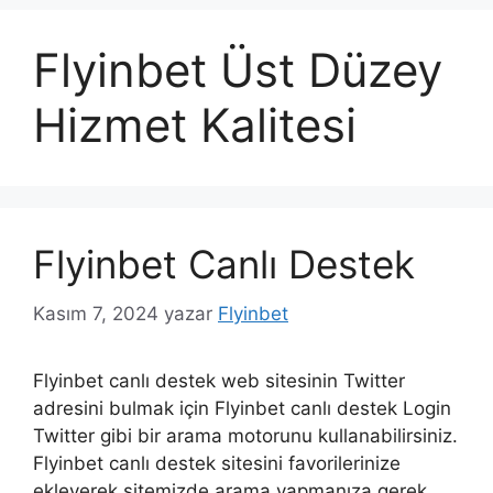
Flyinbet Üst Düzey
Hizmet Kalitesi
Flyinbet Canlı Destek
Kasım 7, 2024
yazar
Flyinbet
Flyinbet canlı destek web sitesinin Twitter
adresini bulmak için Flyinbet canlı destek Login
Twitter gibi bir arama motorunu kullanabilirsiniz.
Flyinbet canlı destek sitesini favorilerinize
ekleyerek sitemizde arama yapmanıza gerek