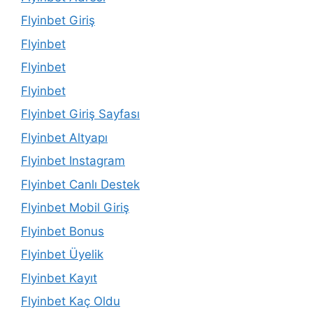
Flyinbet Giriş
Flyinbet
Flyinbet
Flyinbet
Flyinbet Giriş Sayfası
Flyinbet Altyapı
Flyinbet Instagram
Flyinbet Canlı Destek
Flyinbet Mobil Giriş
Flyinbet Bonus
Flyinbet Üyelik
Flyinbet Kayıt
Flyinbet Kaç Oldu