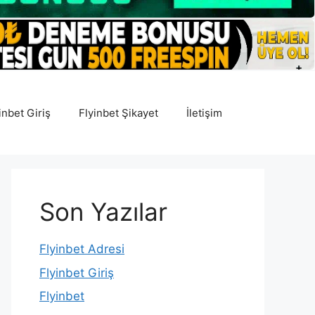
inbet Giriş
Flyinbet Şikayet
İletişim
Son Yazılar
Flyinbet Adresi
Flyinbet Giriş
Flyinbet