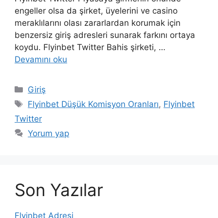
engeller olsa da şirket, üyelerini ve casino
meraklılarını olası zararlardan korumak için
benzersiz giriş adresleri sunarak farkını ortaya
koydu. Flyinbet Twitter Bahis şirketi, …
Devamını oku
Kategoriler
Giriş
Etiketler
Flyinbet Düşük Komisyon Oranları
,
Flyinbet
Twitter
Yorum yap
Son Yazılar
Flyinbet Adresi