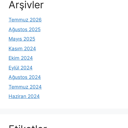
Arşivler
Temmuz 2026
Ağustos 2025
Mayıs 2025
Kasım 2024
Ekim 2024
Eylül 2024
Ağustos 2024
Temmuz 2024
Haziran 2024