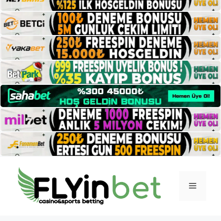
İçeriğe
atla
Menü