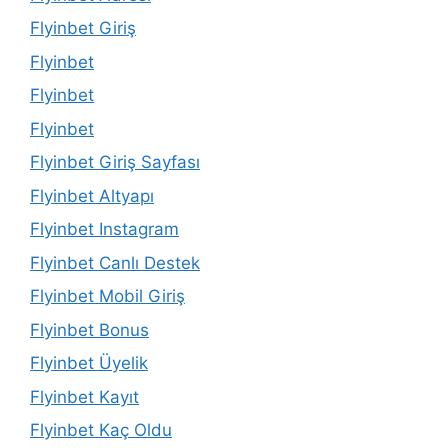
Flyinbet Giriş
Flyinbet
Flyinbet
Flyinbet
Flyinbet Giriş Sayfası
Flyinbet Altyapı
Flyinbet Instagram
Flyinbet Canlı Destek
Flyinbet Mobil Giriş
Flyinbet Bonus
Flyinbet Üyelik
Flyinbet Kayıt
Flyinbet Kaç Oldu