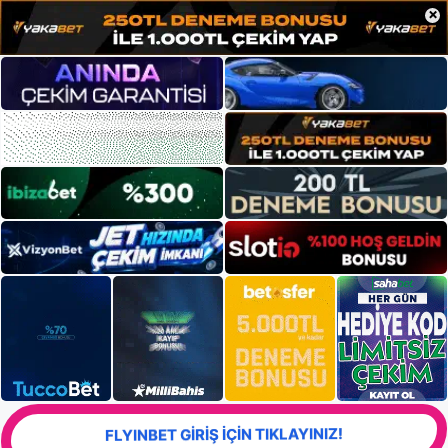
×
FLYINBET GİRİŞ İÇİN TIKLAYINIZ!