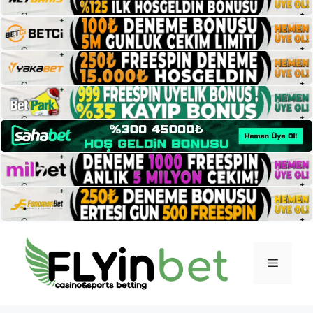
İçeriğe
atla
Menü