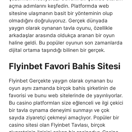
açma adımlarını keşfedin. Platformda web
sitesine ulaşmanın basit bir yönteminin olup
olmadığını doğruluyoruz. Gerçek dünyada
yaygın olarak oynanan tavla oyunu, özellikle
arkadaşlar arasında oldukça aranan bir oyun
haline geldi. Bu popüler oyunun son zamanlarda
dijital ortama taşındığı bilinen bir gerçek.
Flyinbet Favori Bahis Sitesi
Flyinbet Gerçekte yaygın olarak oynanan bu
oyun aynı zamanda birçok bahis şirketinin de
favorisi ve bunu web sitelerinde de yayınlıyorlar.
Bu casino platformları size eğlenceli ve ilgi çekici
bir tavla oynama deneyimi sunmayı ve çok
sayıda ziyaretçi çekmeyi amaçlıyor. Popüler bir
casino sitesi olan Flyinbet Tavlası, birçok