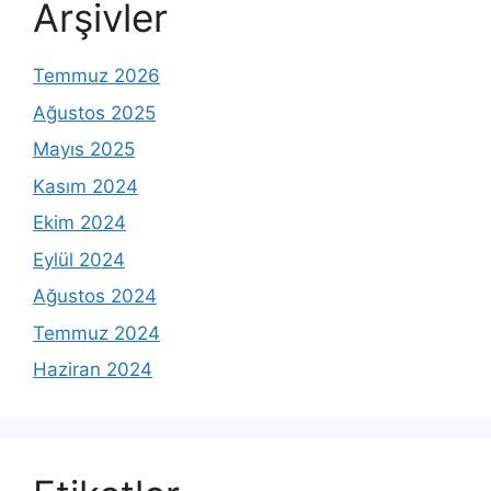
Arşivler
Temmuz 2026
Ağustos 2025
Mayıs 2025
Kasım 2024
Ekim 2024
Eylül 2024
Ağustos 2024
Temmuz 2024
Haziran 2024