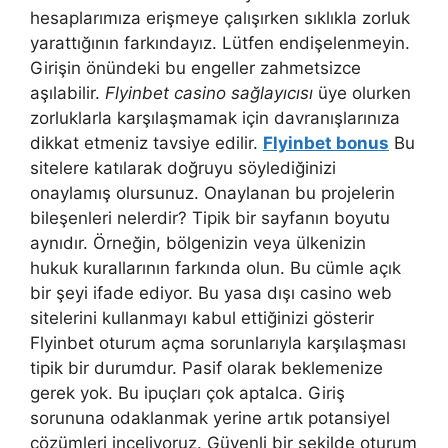
hesaplarımıza erişmeye çalışırken sıklıkla zorluk
yarattığının farkındayız. Lütfen endişelenmeyin.
Girişin önündeki bu engeller zahmetsizce
aşılabilir.
Flyinbet casino sağlayıcısı
üye olurken
zorluklarla karşılaşmamak için davranışlarınıza
dikkat etmeniz tavsiye edilir.
Flyinbet bonus
Bu
sitelere katılarak doğruyu söylediğinizi
onaylamış olursunuz. Onaylanan bu projelerin
bileşenleri nelerdir? Tipik bir sayfanın boyutu
aynıdır. Örneğin, bölgenizin veya ülkenizin
hukuk kurallarının farkında olun. Bu cümle açık
bir şeyi ifade ediyor. Bu yasa dışı casino web
sitelerini kullanmayı kabul ettiğinizi gösterir
Flyinbet oturum açma sorunlarıyla karşılaşması
tipik bir durumdur. Pasif olarak beklemenize
gerek yok. Bu ipuçları çok aptalca. Giriş
sorununa odaklanmak yerine artık potansiyel
çözümleri inceliyoruz. Güvenli bir şekilde oturum