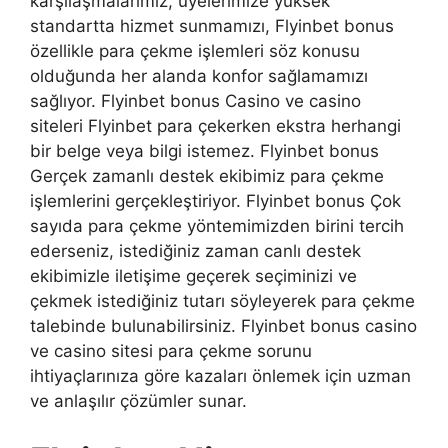
karşılaşmalarımız, üyelerimize yüksek
standartta hizmet sunmamızı, Flyinbet bonus
özellikle para çekme işlemleri söz konusu
olduğunda her alanda konfor sağlamamızı
sağlıyor. Flyinbet bonus Casino ve casino
siteleri Flyinbet para çekerken ekstra herhangi
bir belge veya bilgi istemez. Flyinbet bonus
Gerçek zamanlı destek ekibimiz para çekme
işlemlerini gerçekleştiriyor. Flyinbet bonus Çok
sayıda para çekme yöntemimizden birini tercih
ederseniz, istediğiniz zaman canlı destek
ekibimizle iletişime geçerek seçiminizi ve
çekmek istediğiniz tutarı söyleyerek para çekme
talebinde bulunabilirsiniz. Flyinbet bonus casino
ve casino sitesi para çekme sorunu
ihtiyaçlarınıza göre kazaları önlemek için uzman
ve anlaşılır çözümler sunar.