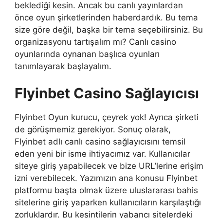
beklediği kesin. Ancak bu canlı yayınlardan
önce oyun şirketlerinden haberdardık. Bu tema
size göre değil, başka bir tema seçebilirsiniz. Bu
organizasyonu tartışalım mı? Canlı casino
oyunlarında oynanan başlıca oyunları
tanımlayarak başlayalım.
Flyinbet Casino Sağlayıcısı
Flyinbet Oyun kurucu, çeyrek yok! Ayrıca şirketi
de görüşmemiz gerekiyor. Sonuç olarak,
Flyinbet adlı canlı casino sağlayıcısını temsil
eden yeni bir isme ihtiyacımız var. Kullanıcılar
siteye giriş yapabilecek ve bize URL’lerine erişim
izni verebilecek. Yazımızın ana konusu Flyinbet
platformu başta olmak üzere uluslararası bahis
sitelerine giriş yaparken kullanıcıların karşılaştığı
zorluklardır. Bu kesintilerin yabancı sitelerdeki