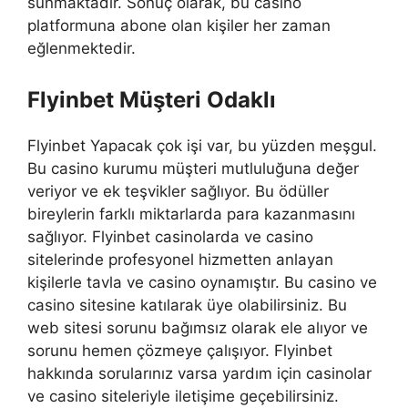
sunmaktadır. Sonuç olarak, bu casino
platformuna abone olan kişiler her zaman
eğlenmektedir.
Flyinbet Müşteri Odaklı
Flyinbet Yapacak çok işi var, bu yüzden meşgul.
Bu casino kurumu müşteri mutluluğuna değer
veriyor ve ek teşvikler sağlıyor. Bu ödüller
bireylerin farklı miktarlarda para kazanmasını
sağlıyor. Flyinbet casinolarda ve casino
sitelerinde profesyonel hizmetten anlayan
kişilerle tavla ve casino oynamıştır. Bu casino ve
casino sitesine katılarak üye olabilirsiniz. Bu
web sitesi sorunu bağımsız olarak ele alıyor ve
sorunu hemen çözmeye çalışıyor. Flyinbet
hakkında sorularınız varsa yardım için casinolar
ve casino siteleriyle iletişime geçebilirsiniz.