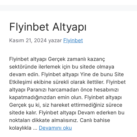
Flyinbet Altyapı
Kasım 21, 2024
yazar
Flyinbet
Flyinbet altyapı Gerçek zamanlı kazanç
sektöründe ilerlemek için bu sitede olmaya
devam edin. Flyinbet altyapı Yine de bunu Site
Etkileşimi ekibine sürekli olarak ilettiler. Flyinbet
altyapı Paranızı harcamadan önce hesabınızı
kapatmadığınızdan emin olun. Flyinbet altyapı
Gerçek şu ki, siz hareket ettirmediğiniz sürece
sitede kalır. Flyinbet altyapı Devam ederken bu
noktaları dikkate almalısınız. Canlı bahise
kolaylıkla …
Devamını oku