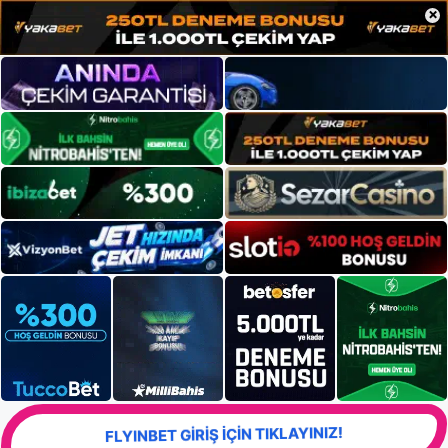
×
FLYINBET GİRİŞ İÇİN TIKLAYINIZ!