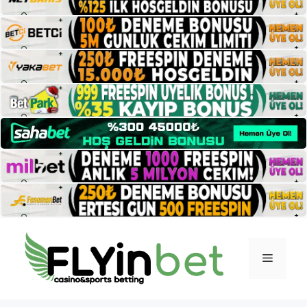
İçeriğe
atla
Menü