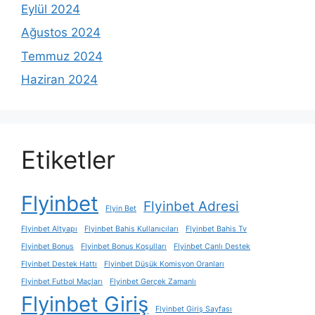
Eylül 2024
Ağustos 2024
Temmuz 2024
Haziran 2024
Etiketler
Flyinbet
Flyinbet Adresi
Flyin Bet
Flyinbet Altyapı
Flyinbet Bahis Kullanıcıları
Flyinbet Bahis Tv
Flyinbet Bonus
Flyinbet Bonus Koşulları
Flyinbet Canlı Destek
Flyinbet Destek Hattı
Flyinbet Düşük Komisyon Oranları
Flyinbet Futbol Maçları
Flyinbet Gerçek Zamanlı
Flyinbet Giriş
Flyinbet Giriş Sayfası