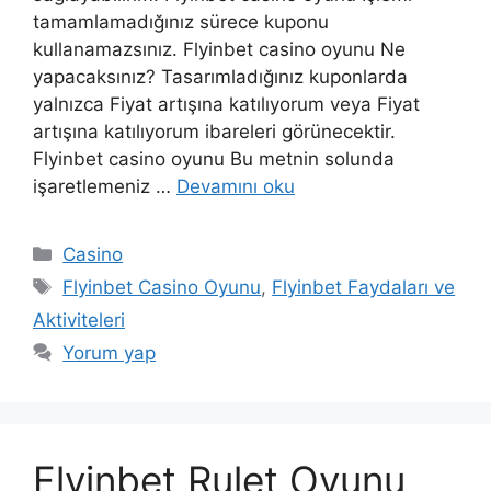
tamamlamadığınız sürece kuponu
kullanamazsınız. Flyinbet casino oyunu Ne
yapacaksınız? Tasarımladığınız kuponlarda
yalnızca Fiyat artışına katılıyorum veya Fiyat
artışına katılıyorum ibareleri görünecektir.
Flyinbet casino oyunu Bu metnin solunda
işaretlemeniz …
Devamını oku
Kategoriler
Casino
Etiketler
Flyinbet Casino Oyunu
,
Flyinbet Faydaları ve
Aktiviteleri
Yorum yap
Flyinbet Rulet Oyunu