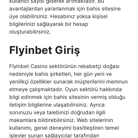
kullanıcı sayısı giderek artmaktadır. Bu
avantajlardan yararlanmak için bahis sitesine
üye olabilirsiniz. Hesabınız yoksa kişisel
bilgilerinizi sağlayarak bir hesap
oluşturabilirsiniz.
Flyinbet Giriş
Flyinbet Casino sektörünün rekabetçi doğası
nedeniyle bahis şirketleri, her gün yeni ve
yenilikçi özellikler sunarak müşterilerini memnun
etmeye çalışmaktadır. Oyun sektörü hakkında
bilgi edinmek için bahis sitesinin vermiş olduğu
iletişim bilgilerine ulaşabilirsiniz. Ayrıca
sorunuzu veya talebinizi doğrudan ilgili
makamlara bildirebilirsiniz. Web sitelerinin
kullanımı, genel deneyimi basitleştiren temel
işlevler sunan sağlayıcılar tarafından