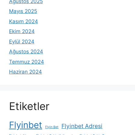
Ağustos 2025
Mayıs 2025
Kasım 2024
Ekim 2024
Eylül 2024
Ağustos 2024
Temmuz 2024
Haziran 2024
Etiketler
Flyinbet
Flyinbet Adresi
Flyin Bet