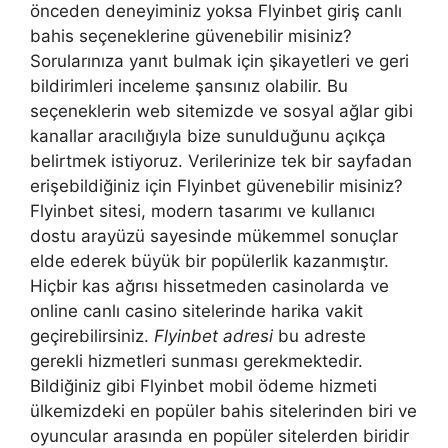
önceden deneyiminiz yoksa Flyinbet giriş canlı
bahis seçeneklerine güvenebilir misiniz?
Sorularınıza yanıt bulmak için şikayetleri ve geri
bildirimleri inceleme şansınız olabilir. Bu
seçeneklerin web sitemizde ve sosyal ağlar gibi
kanallar aracılığıyla bize sunulduğunu açıkça
belirtmek istiyoruz. Verilerinize tek bir sayfadan
erişebildiğiniz için Flyinbet güvenebilir misiniz?
Flyinbet sitesi, modern tasarımı ve kullanıcı
dostu arayüzü sayesinde mükemmel sonuçlar
elde ederek büyük bir popülerlik kazanmıştır.
Hiçbir kas ağrısı hissetmeden casinolarda ve
online canlı casino sitelerinde harika vakit
geçirebilirsiniz.
Flyinbet adresi
bu adreste
gerekli hizmetleri sunması gerekmektedir.
Bildiğiniz gibi Flyinbet mobil ödeme hizmeti
ülkemizdeki en popüler bahis sitelerinden biri ve
oyuncular arasında en popüler sitelerden biridir