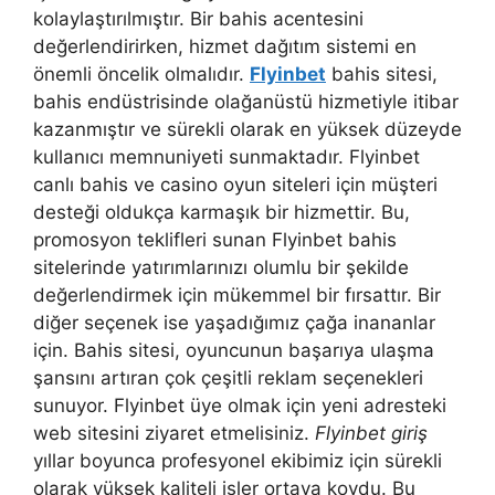
kolaylaştırılmıştır. Bir bahis acentesini
değerlendirirken, hizmet dağıtım sistemi en
önemli öncelik olmalıdır.
Flyinbet
bahis sitesi,
bahis endüstrisinde olağanüstü hizmetiyle itibar
kazanmıştır ve sürekli olarak en yüksek düzeyde
kullanıcı memnuniyeti sunmaktadır. Flyinbet
canlı bahis ve casino oyun siteleri için müşteri
desteği oldukça karmaşık bir hizmettir. Bu,
promosyon teklifleri sunan Flyinbet bahis
sitelerinde yatırımlarınızı olumlu bir şekilde
değerlendirmek için mükemmel bir fırsattır. Bir
diğer seçenek ise yaşadığımız çağa inananlar
için. Bahis sitesi, oyuncunun başarıya ulaşma
şansını artıran çok çeşitli reklam seçenekleri
sunuyor. Flyinbet üye olmak için yeni adresteki
web sitesini ziyaret etmelisiniz.
Flyinbet giriş
yıllar boyunca profesyonel ekibimiz için sürekli
olarak yüksek kaliteli işler ortaya koydu. Bu