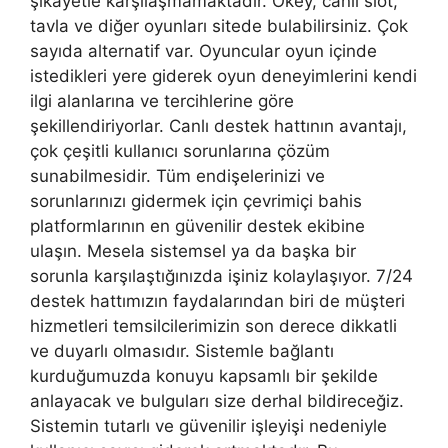
şikayetle karşılaşmamaktadır. Okey, canlı slot,
tavla ve diğer oyunları sitede bulabilirsiniz. Çok
sayıda alternatif var. Oyuncular oyun içinde
istedikleri yere giderek oyun deneyimlerini kendi
ilgi alanlarına ve tercihlerine göre
şekillendiriyorlar. Canlı destek hattının avantajı,
çok çeşitli kullanıcı sorunlarına çözüm
sunabilmesidir. Tüm endişelerinizi ve
sorunlarınızı gidermek için çevrimiçi bahis
platformlarının en güvenilir destek ekibine
ulaşın. Mesela sistemsel ya da başka bir
sorunla karşılaştığınızda işiniz kolaylaşıyor. 7/24
destek hattımızın faydalarından biri de müşteri
hizmetleri temsilcilerimizin son derece dikkatli
ve duyarlı olmasıdır. Sistemle bağlantı
kurduğumuzda konuyu kapsamlı bir şekilde
anlayacak ve bulguları size derhal bildireceğiz.
Sistemin tutarlı ve güvenilir işleyişi nedeniyle