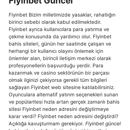
Flyinbet Güncel
Flyinbet Bizim milletimizde yasaklar, rahatlığın
birinci sebebi olarak kabul edilmektedir.
Flyinbet ayrıca kullanıcılara para yatırma ve
çekme konusunda da yardımcı olur. Flyinbet
bahis siteleri, günün her saatinde çalışan ve
herhangi bir kullanıcı olayını önlemek için
önlemler alan, birincil iletişim merkezi olarak
profesyonellerin başvurduğu yerdir. Para
kazanmak ve casino sektörünün bir parçası
olmak ilginizi çekiyorsa gerekli tüm bilgileri
sağlayan Flyinbet web sitesine katılabilirsiniz.
Oyunculara alternatif yatırım seçenekleri sunan
ve popülaritesi hızla artan gerçek zamanlı bahis
sitesi Flyinbet neden adresini değiştirmeye
karar verdi? Flyinbet neden adresini değiştirdi?
Açıklığa kavuşturmam gerekiyor.
Flyinbet güncel