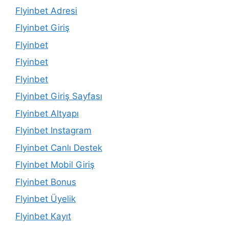
Flyinbet Adresi
Flyinbet Giriş
Flyinbet
Flyinbet
Flyinbet
Flyinbet Giriş Sayfası
Flyinbet Altyapı
Flyinbet Instagram
Flyinbet Canlı Destek
Flyinbet Mobil Giriş
Flyinbet Bonus
Flyinbet Üyelik
Flyinbet Kayıt