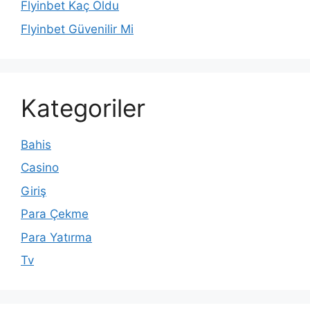
Flyinbet Kaç Oldu
Flyinbet Güvenilir Mi
Kategoriler
Bahis
Casino
Giriş
Para Çekme
Para Yatırma
Tv