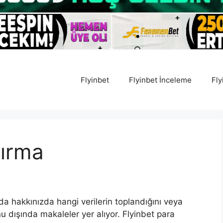
Flyinbet
Flyinbet İnceleme
Fly
tırma
a hakkınızda hangi verilerin toplandığını veya
nu dışında makaleler yer alıyor. Flyinbet para