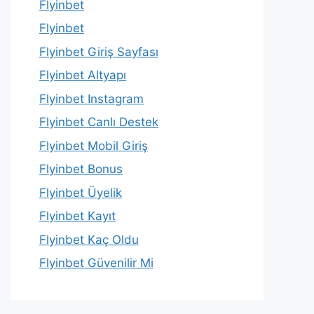
Flyinbet
Flyinbet
Flyinbet Giriş Sayfası
Flyinbet Altyapı
Flyinbet Instagram
Flyinbet Canlı Destek
Flyinbet Mobil Giriş
Flyinbet Bonus
Flyinbet Üyelik
Flyinbet Kayıt
Flyinbet Kaç Oldu
Flyinbet Güvenilir Mi