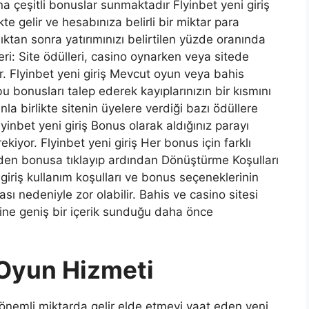
 çeşitli bonuslar sunmaktadır Flyinbet yeni giriş
kte gelir ve hesabınıza belirli bir miktar para
dıktan sonra yatırımınızı belirtilen yüzde oranında
lleri: Site ödülleri, casino oynarken veya sitede
. Flyinbet yeni giriş Mevcut oyun veya bahis
u bonusları talep ederek kayıplarınızın bir kısmını
unla birlikte sitenin üyelere verdiği bazı ödüllere
Flyinbet yeni giriş Bonus olarak aldığınız parayı
kiyor. Flyinbet yeni giriş Her bonus için farklı
nden bonusa tıklayıp ardından Dönüştürme Koşulları
i giriş kullanım koşulları ve bonus seçeneklerinin
sı nedeniyle zor olabilir. Bahis ve casino sitesi
rine geniş bir içerik sunduğu daha önce
 Oyun Hizmeti
 önemli miktarda gelir elde etmeyi vaat eden yeni