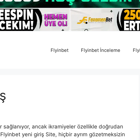
Flyinbet
Flyinbet İnceleme
Fly
iş
lar sağlanıyor, ancak ikramiyeler özellikle doğrudan
 Flyinbet yeni giriş Site, hiçbir ayrım gözetmeksizin