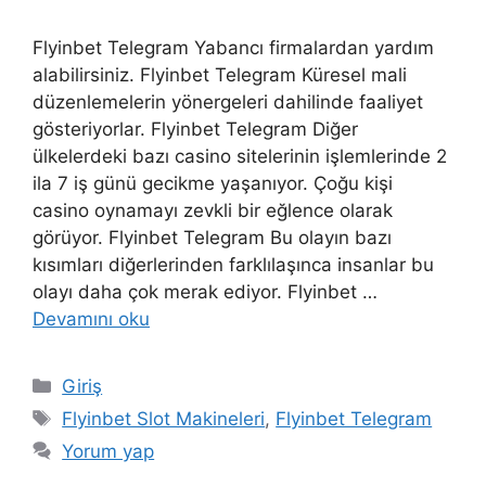
Flyinbet Telegram Yabancı firmalardan yardım
alabilirsiniz. Flyinbet Telegram Küresel mali
düzenlemelerin yönergeleri dahilinde faaliyet
gösteriyorlar. Flyinbet Telegram Diğer
ülkelerdeki bazı casino sitelerinin işlemlerinde 2
ila 7 iş günü gecikme yaşanıyor. Çoğu kişi
casino oynamayı zevkli bir eğlence olarak
görüyor. Flyinbet Telegram Bu olayın bazı
kısımları diğerlerinden farklılaşınca insanlar bu
olayı daha çok merak ediyor. Flyinbet …
Devamını oku
Kategoriler
Giriş
Etiketler
Flyinbet Slot Makineleri
,
Flyinbet Telegram
Yorum yap